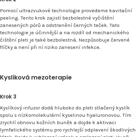
Pomocí ultrazvukové technologie provedeme kavitační
peeling. Tento krok zajistí bezbolestné vyčištění
zanesených pórů a odstranění černých teček. Tato
technologie je účinnější a na rozdíl od mechanického
čištění pleti je také bezbolestná. Nezpůsobuje červené
flíčky a není při ní riziko zanesení infekce.
Kyslíková mezoterapie
Krok 3
Kyslíkový infuzor dodá hluboko do pleti stlačený kyslík
spolu s nízkomolekulární kyselinou hyaluronovou. Tím
zrychlí obnovu kožních buněk a dojde k aktivaci
lymfatického systému pro rychlejší odplavení škodlivých
látek. Dojde k vyhlazení vrásek a omlazení pleti. Vy při