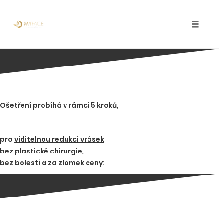
Toggle
naviga
Skip
to
content
Ošetření probíhá v rámci 5 kroků,
pro
viditelnou redukci vrásek
bez plastické chirurgie,
bez bolesti a za
zlomek ceny
: